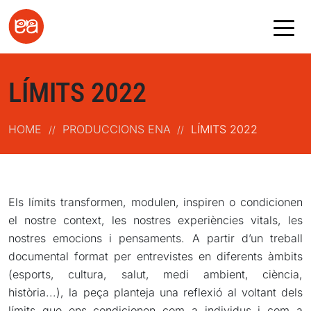
LÍMITS 2022
HOME
PRODUCCIONS ENA
LÍMITS 2022
//
//
Els límits transformen, modulen, inspiren o condicionen
el nostre context, les nostres experiències vitals, les
nostres emocions i pensaments. A partir d’un treball
documental format per entrevistes en diferents àmbits
(esports, cultura, salut, medi ambient, ciència,
història...), la peça planteja una reflexió al voltant dels
límits que ens condicionen com a individus i com a